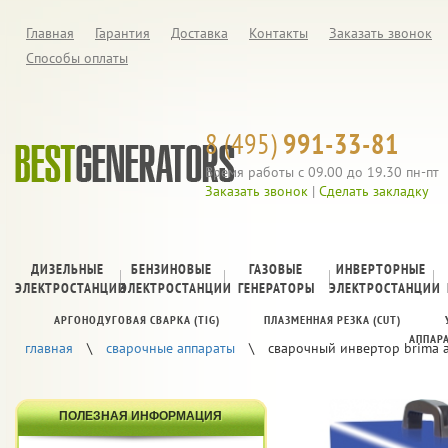
Главная
Гарантия
Доставка
Контакты
Заказать звонок
Способы оплаты
8 (495)
991-33-81
Время работы с 09.00 до 19.30 пн-пт
Заказать звонок
|
Сделать закладку
ДИЗЕЛЬНЫЕ
БЕНЗИНОВЫЕ
ГАЗОВЫЕ
ИНВЕРТОРНЫЕ
ЭЛЕКТРОСТАНЦИИ
ЭЛЕКТРОСТАНЦИИ
ГЕНЕРАТОРЫ
ЭЛЕКТРОСТАНЦИИ
АРГОНОДУГОВАЯ СВАРКА (TIG)
ПЛАЗМЕННАЯ РЕЗКА (CUT)
АППАР
главная
\
cварочные аппараты
\
сварочный инвертор brima 
ПОЛЕЗНАЯ ИНФОРМАЦИЯ