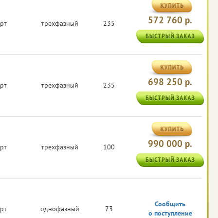
572 760 р.
арт
трехфазный
235
698 250 р.
арт
трехфазный
235
990 000 р.
арт
трехфазный
100
Сообщить
арт
однофазный
73
о поступление