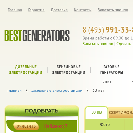
Главная
Гарантия
Доставка
Контакты
Заказать звонок
8 (495)
991-33-
Время работы с 09.00 до 1
Заказать звонок
|
Сделать 
ДИЗЕЛЬНЫЕ
БЕНЗИНОВЫЕ
ГАЗОВЫЕ
ЭЛЕКТРОСТАНЦИИ
ЭЛЕКТРОСТАНЦИИ
ГЕНЕРАТОРЫ
5 КВТ
главная
\
дизельные электростанции
\
30 квт
ПОДОБРАТЬ
30 КВТ
СОРТИРОВ
Фото
Найдено: 7