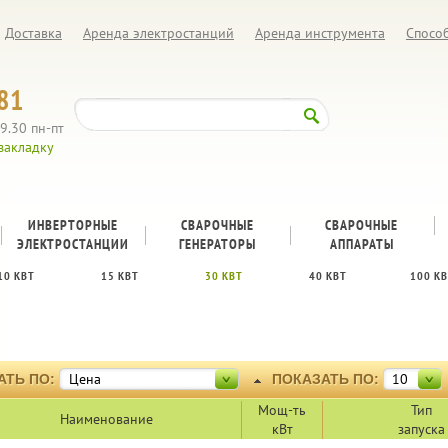
Доставка
Аренда электростанций
Аренда инструмента
Спосо
81
9.30 пн-пт
закладку
ИНВЕРТОРНЫЕ
СВАРОЧНЫЕ
CВАРОЧНЫЕ
ЭЛЕКТРОСТАНЦИИ
ГЕНЕРАТОРЫ
АППАРАТЫ
10 КВТ
15 КВТ
30 КВТ
40 КВТ
100 К
Цена
10
АТЬ ПО:
ПОКАЗАТЬ ПО:
Мощ-ть
Тип
Наименование
кВт
запуска