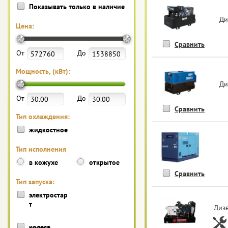
Показывать только в наличие
Ди
Цена:
Сравнить
От
До
Мощность, (кВт):
Ди
От
До
Сравнить
Тип охлаждения:
жидкостное
Тип исполнения
в кожухе
открытое
Сравнить
Тип запуска:
электростар
т
Дизе
колеса