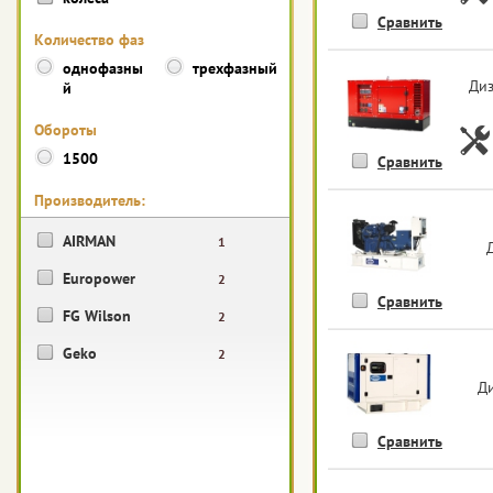
Сравнить
Количество фаз
однофазны
трехфазный
Диз
й
Обороты
1500
Сравнить
Производитель:
AIRMAN
1
Europower
2
Сравнить
FG Wilson
2
Geko
2
Ди
Сравнить