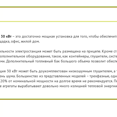
 30 кВт
– это достаточно мощная установка для того, чтобы обеспечи
щадка, офис, жилой дом.
льности электростанция может быть размещена на прицепе. Кроме ст
ополнительное оборудование, такое, как контейнеры, глушители, сис
ами. Дополнительный топливный бак большого объема позволит обеспе
ция 30 кВт может быть доукомплектован низкошумным глушителем, а 
нь шума. Большинство из представленных моделей – трехфазные, одн
 20% от номинальной мощности на долгое время не рекомендуется. П
е агрегаты вырабатывают довольно много излишней тепловой энергии