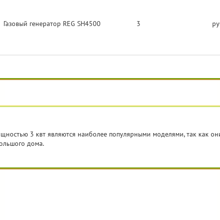
Газовый генератор REG SH4500
3
ру
ощностью 3 квт являются наиболее популярными моделями, так как о
ольшого дома.