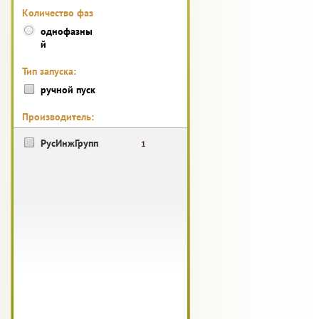
Количество фаз
однофазны
й
Тип запуска:
ручной пуск
Производитель:
РусИнжГрупп
1