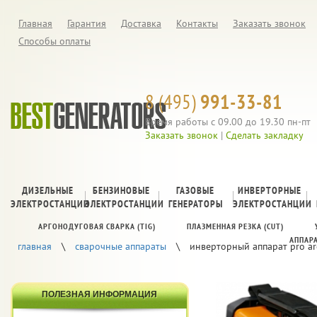
Главная
Гарантия
Доставка
Контакты
Заказать звонок
Способы оплаты
8 (495)
991-33-81
Время работы с 09.00 до 19.30 пн-пт
Заказать звонок
|
Сделать закладку
ДИЗЕЛЬНЫЕ
БЕНЗИНОВЫЕ
ГАЗОВЫЕ
ИНВЕРТОРНЫЕ
ЭЛЕКТРОСТАНЦИИ
ЭЛЕКТРОСТАНЦИИ
ГЕНЕРАТОРЫ
ЭЛЕКТРОСТАНЦИИ
АРГОНОДУГОВАЯ СВАРКА (TIG)
ПЛАЗМЕННАЯ РЕЗКА (CUT)
АППАР
главная
\
cварочные аппараты
\
инверторный аппарат pro ar
ПОЛЕЗНАЯ ИНФОРМАЦИЯ