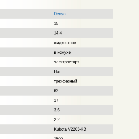
Denyo
15
14.4
жидкостное
в кожухе
электростарт
Нет
трехфазный
62
17
3.6
2.2
Kubota V2203-KB
1500