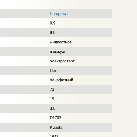
Europower
9.9
9.9
жидкостное
в кожухе
электростарт
Нет
однофазный
73
19
3.8
D1703
Kubota
1647