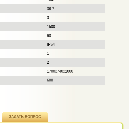
36.7
3
1500
60
IP54
1
2
1700х740х1000
600
ЗАДАТЬ ВОПРОС