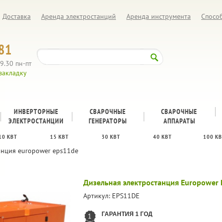
Доставка
Аренда электростанций
Аренда инструмента
Спосо
81
9.30 пн-пт
закладку
ИНВЕРТОРНЫЕ
СВАРОЧНЫЕ
CВАРОЧНЫЕ
ЭЛЕКТРОСТАНЦИИ
ГЕНЕРАТОРЫ
АППАРАТЫ
10 КВТ
15 КВТ
30 КВТ
40 КВТ
100 К
анция europower eps11de
Дизельная электростанция Europower
Артикул:
EPS11DE
ГАРАНТИЯ 1 ГОД
1