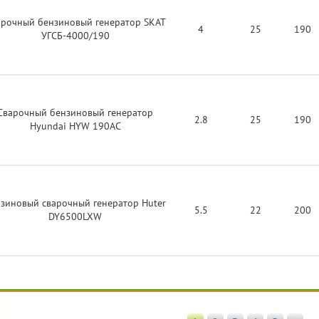
арочный бензиновый генератор SKAT
4
25
190
УГСБ-4000/190
Сварочный бензиновый генератор
2.8
25
190
Hyundai HYW 190AC
зиновый сварочный генератор Huter
5.5
22
200
DY6500LXW