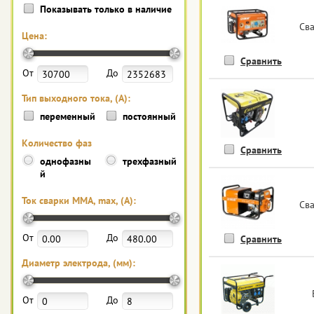
Показывать только в наличие
Св
Цена:
Сравнить
От
До
Тип выходного тока, (А):
переменный
постоянный
Количество фаз
Сравнить
однофазны
трехфазный
й
Ток сварки MMA, max, (А):
Св
От
До
Сравнить
Диаметр электрода, (мм):
От
До