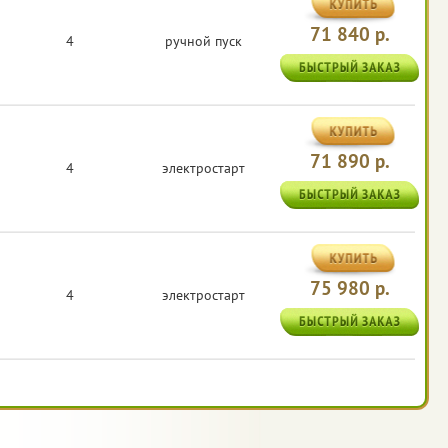
71 840 р.
4
ручной пуск
71 890 р.
4
электростарт
75 980 р.
4
электростарт