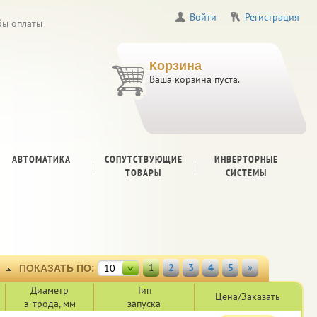
Войти
Регистрация
бы оплаты
Корзина
Ваша корзина пуста.
АВТОМАТИКА
СОПУТСТВУЮЩИЕ
ИНВЕРТОРНЫЕ
ТОВАРЫ
СИСТЕМЫ
1
2
3
4
5
»
10
ПОКАЗАТЬ ПО:
Диамeтр
Тип
Цена/Заказать
э-трода, мм
запуска