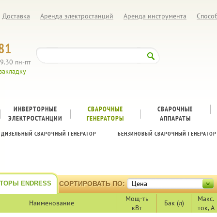
Доставка
Аренда электростанций
Аренда инструмента
Спосо
81
9.30 пн-пт
закладку
ИНВЕРТОРНЫЕ
СВАРОЧНЫЕ
CВАРОЧНЫЕ
ЭЛЕКТРОСТАНЦИИ
ГЕНЕРАТОРЫ
АППАРАТЫ
ДИЗЕЛЬНЫЙ СВАРОЧНЫЙ ГЕНЕРАТОР
БЕНЗИНОВЫЙ СВАРОЧНЫЙ ГЕНЕРАТОР
Цена
АТОРЫ ENDRESS
СОРТИРОВАТЬ ПО:
Мощ-ть
Макс.
Наименование
Бак (л)
кВт
ток, А