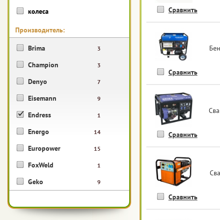
Сравнить
колеса
Производитель:
Brima
Бен
3
Champion
3
Сравнить
Denyo
7
Eisemann
9
Сва
Endress
1
Energo
14
Сравнить
Europower
15
FoxWeld
1
Св
Geko
9
Сравнить
Gesan
9
Huter
1