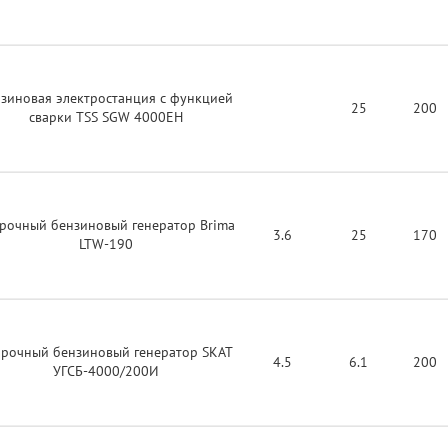
зиновая электростанция с функцией
25
200
сварки TSS SGW 4000EH
рочный бензиновый генератор Brima
3.6
25
170
LTW-190
арочный бензиновый генератор SKAT
4.5
6.1
200
УГСБ-4000/200И