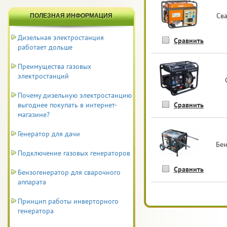
Hyundai
2
Св
ПОЛЕЗНАЯ ИНФОРМАЦИЯ
Mitsui
1
Дизельная электростанция
Сравнить
Patriot
работает дольше
1
SDMO
8
Преимущества газовых
электростанций
Skat
6
Почему дизельную электростанцию
Toyo
2
выгоднее покупать в интернет-
Сравнить
магазине?
Tss
2
Генератор для дачи
Бен
Подключение газовых генераторов
Сравнить
Бензогенератор для сварочного
аппарата
Принцип работы инверторного
генератора